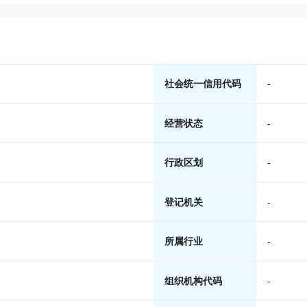
社会统一信用代码
-
经营状态
-
行政区划
-
登记机关
-
所属行业
-
组织机构代码
-