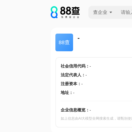
查企业
查企业
-
88查
查招投标
查产地
社会信用代码
：
-
法定代表人
：
-
注册资本
：
-
地址
：
-
企业信息概览：
-
如上信息由AI大模型全网搜索生成，请甄别使