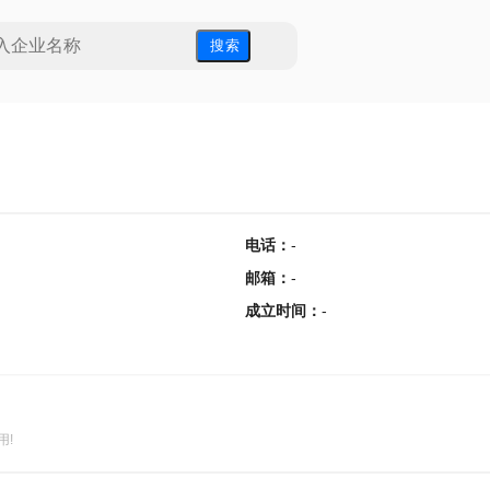
搜 索
电话
：
-
邮箱
：
-
成立时间
：
-
用!