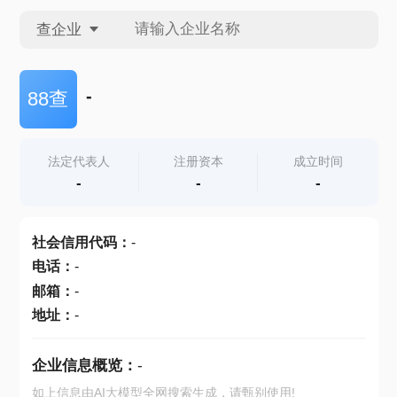
查企业
查企业
-
88查
查招投标
法定代表人
注册资本
成立时间
-
-
-
查产地
社会信用代码
：
-
电话
：
-
邮箱
：
-
地址
：
-
企业信息概览：
-
如上信息由AI大模型全网搜索生成，请甄别使用!