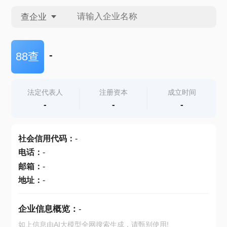
查企业
查企业
-
88查
查招投标
法定代表人
注册资本
成立时间
-
-
-
查产地
社会信用代码
：
-
电话
：
-
邮箱
：
-
地址
：
-
企业信息概览：
-
如上信息由AI大模型全网搜索生成，请甄别使用!