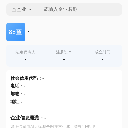
查企业
查企业
-
88查
查招投标
法定代表人
注册资本
成立时间
-
-
-
查产地
社会信用代码
：
-
电话
：
-
邮箱
：
-
地址
：
-
企业信息概览：
-
如上信息由AI大模型全网搜索生成，请甄别使用!