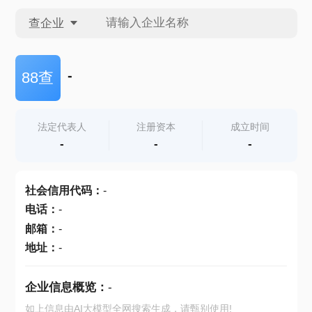
查企业
查企业
-
88查
查招投标
法定代表人
注册资本
成立时间
-
-
-
查产地
社会信用代码
：
-
电话
：
-
邮箱
：
-
地址
：
-
企业信息概览：
-
如上信息由AI大模型全网搜索生成，请甄别使用!