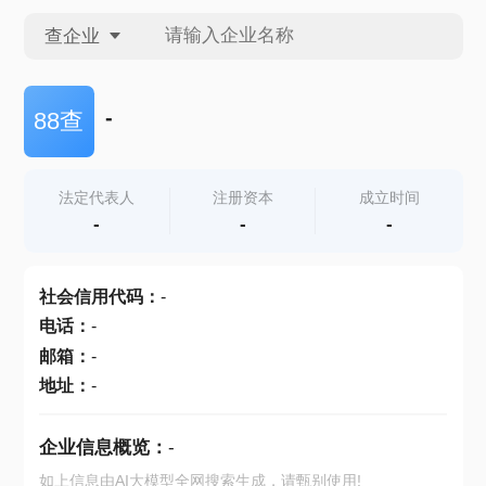
查企业
查企业
-
88查
查招投标
法定代表人
注册资本
成立时间
-
-
-
查产地
社会信用代码
：
-
电话
：
-
邮箱
：
-
地址
：
-
企业信息概览：
-
如上信息由AI大模型全网搜索生成，请甄别使用!