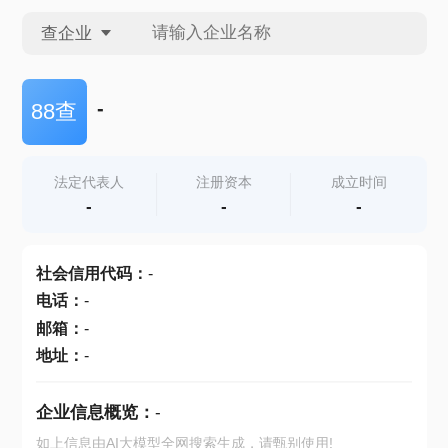
查企业
查企业
-
88查
查招投标
法定代表人
注册资本
成立时间
-
-
-
查产地
社会信用代码
：
-
电话
：
-
邮箱
：
-
地址
：
-
企业信息概览：
-
如上信息由AI大模型全网搜索生成，请甄别使用!