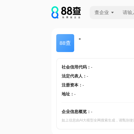
查企业
查企业
-
88查
查招投标
查产地
社会信用代码
：
-
法定代表人
：
-
注册资本
：
-
地址
：
-
企业信息概览：
-
如上信息由AI大模型全网搜索生成，请甄别使