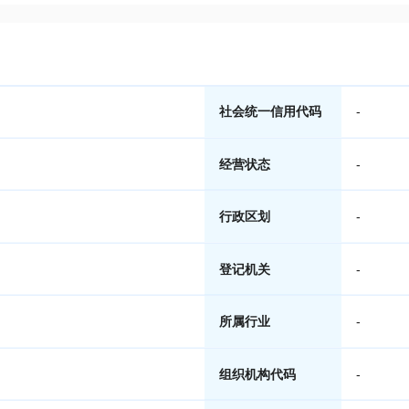
社会统一信用代码
-
经营状态
-
行政区划
-
登记机关
-
所属行业
-
组织机构代码
-