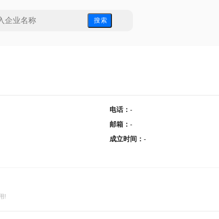
搜 索
电话
：
-
邮箱
：
-
成立时间
：
-
用!