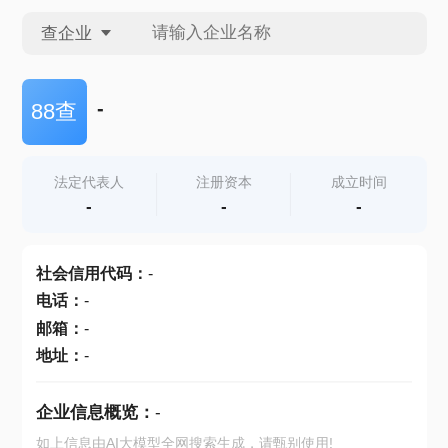
查企业
查企业
-
88查
查招投标
法定代表人
注册资本
成立时间
-
-
-
查产地
社会信用代码
：
-
电话
：
-
邮箱
：
-
地址
：
-
企业信息概览：
-
如上信息由AI大模型全网搜索生成，请甄别使用!