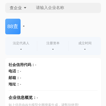
查企业
查企业
-
88查
查招投标
法定代表人
注册资本
成立时间
-
-
-
查产地
社会信用代码
：
-
电话
：
-
邮箱
：
-
地址
：
-
企业信息概览：
-
如上信息由AI大模型全网搜索生成，请甄别使用!