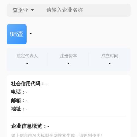
查企业
查企业
-
88查
查招投标
法定代表人
注册资本
成立时间
-
-
-
查产地
社会信用代码
：
-
电话
：
-
邮箱
：
-
地址
：
-
企业信息概览：
-
如上信息由AI大模型全网搜索生成，请甄别使用!