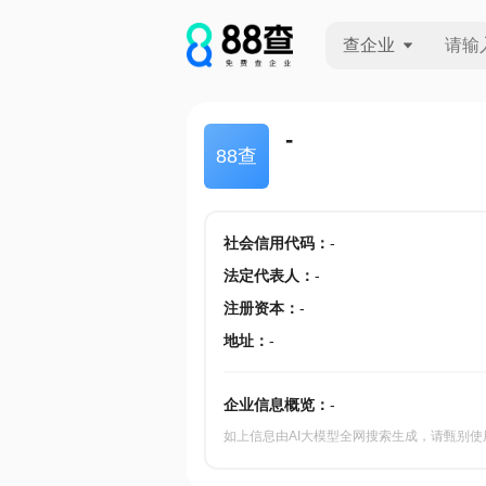
查企业
查企业
-
88查
查招投标
查产地
社会信用代码
：
-
法定代表人
：
-
注册资本
：
-
地址
：
-
企业信息概览：
-
如上信息由AI大模型全网搜索生成，请甄别使