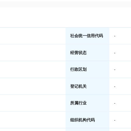
社会统一信用代码
-
经营状态
-
行政区划
-
登记机关
-
所属行业
-
组织机构代码
-