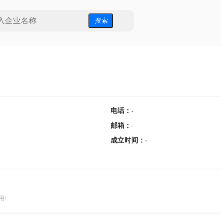
搜 索
电话
：
-
邮箱
：
-
成立时间
：
-
用!