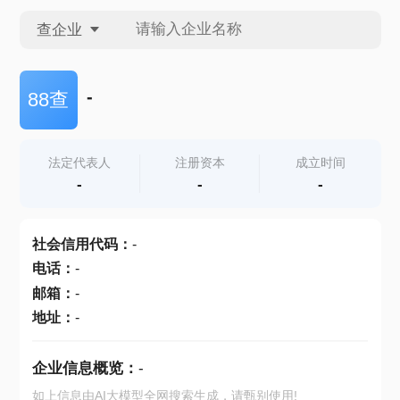
查企业
查企业
-
88查
查招投标
法定代表人
注册资本
成立时间
-
-
-
查产地
社会信用代码
：
-
电话
：
-
邮箱
：
-
地址
：
-
企业信息概览：
-
如上信息由AI大模型全网搜索生成，请甄别使用!