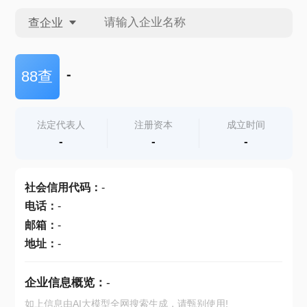
查企业
查企业
-
88查
查招投标
法定代表人
注册资本
成立时间
-
-
-
查产地
社会信用代码
：
-
电话
：
-
邮箱
：
-
地址
：
-
企业信息概览：
-
如上信息由AI大模型全网搜索生成，请甄别使用!