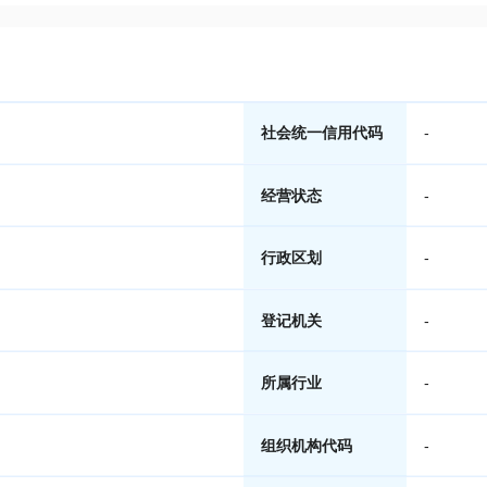
社会统一信用代码
-
经营状态
-
行政区划
-
登记机关
-
所属行业
-
组织机构代码
-