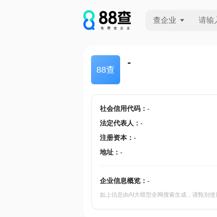
查企业
查企业
-
88查
查招投标
查产地
社会信用代码
：
-
法定代表人
：
-
注册资本
：
-
地址
：
-
企业信息概览：
-
如上信息由AI大模型全网搜索生成，请甄别使