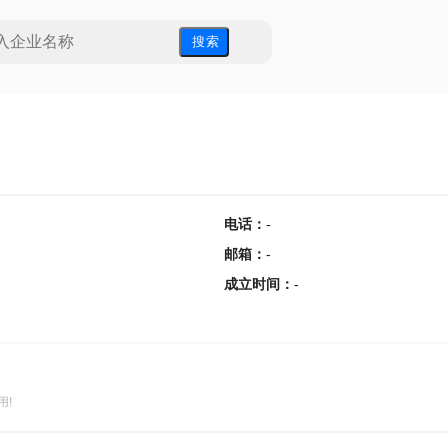
搜 索
电话
：
-
邮箱
：
-
成立时间
：
-
用!