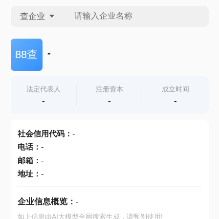
查企业
查企业
-
88查
查招投标
法定代表人
注册资本
成立时间
-
-
-
查产地
社会信用代码
：
-
电话
：
-
邮箱
：
-
地址
：
-
企业信息概览：
-
如上信息由AI大模型全网搜索生成，请甄别使用!