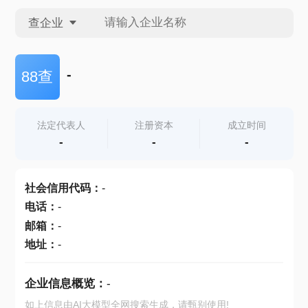
查企业
查企业
-
88查
查招投标
法定代表人
注册资本
成立时间
-
-
-
查产地
社会信用代码
：
-
电话
：
-
邮箱
：
-
地址
：
-
企业信息概览：
-
如上信息由AI大模型全网搜索生成，请甄别使用!