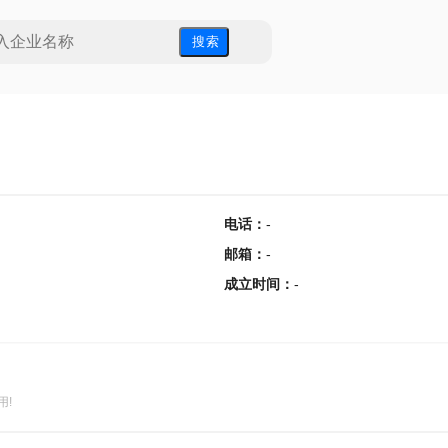
搜 索
电话
：
-
邮箱
：
-
成立时间
：
-
用!