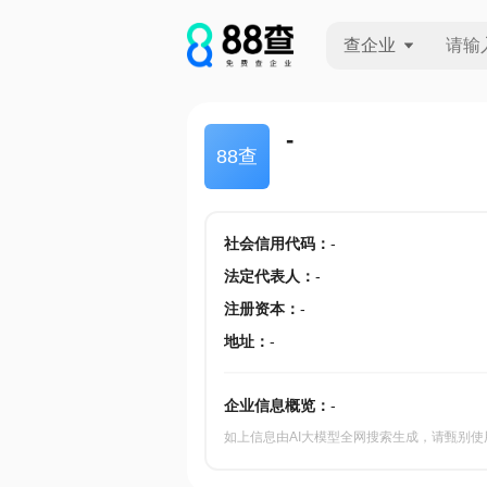
查企业
查企业
-
88查
查招投标
查产地
社会信用代码
：
-
法定代表人
：
-
注册资本
：
-
地址
：
-
企业信息概览：
-
如上信息由AI大模型全网搜索生成，请甄别使