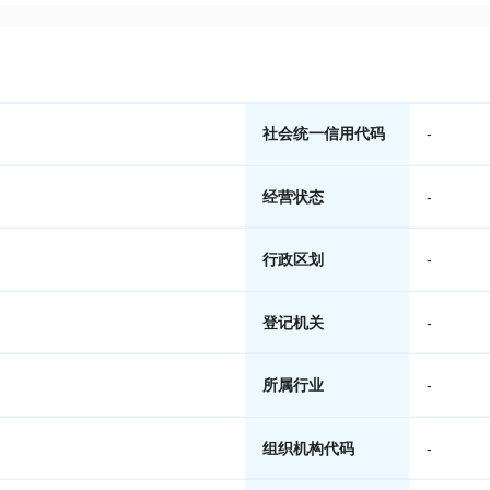
社会统一信用代码
-
经营状态
-
行政区划
-
登记机关
-
所属行业
-
组织机构代码
-