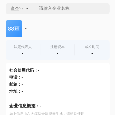
查企业
查企业
-
88查
查招投标
法定代表人
注册资本
成立时间
-
-
-
查产地
社会信用代码
：
-
电话
：
-
邮箱
：
-
地址
：
-
企业信息概览：
-
如上信息由AI大模型全网搜索生成，请甄别使用!