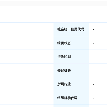
社会统一信用代码
-
经营状态
-
行政区划
-
登记机关
-
所属行业
-
组织机构代码
-