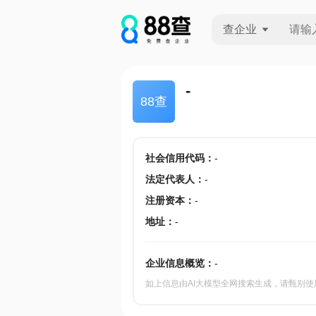
查企业
查企业
-
88查
查招投标
查产地
社会信用代码
：
-
法定代表人
：
-
注册资本
：
-
地址
：
-
企业信息概览：
-
如上信息由AI大模型全网搜索生成，请甄别使