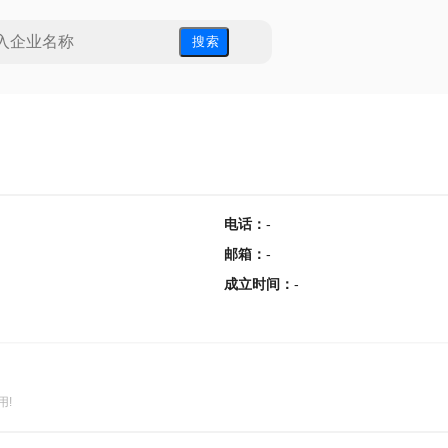
搜 索
电话
：
-
邮箱
：
-
成立时间
：
-
用!