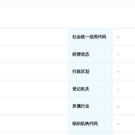
社会统一信用代码
-
经营状态
-
行政区划
-
登记机关
-
所属行业
-
组织机构代码
-