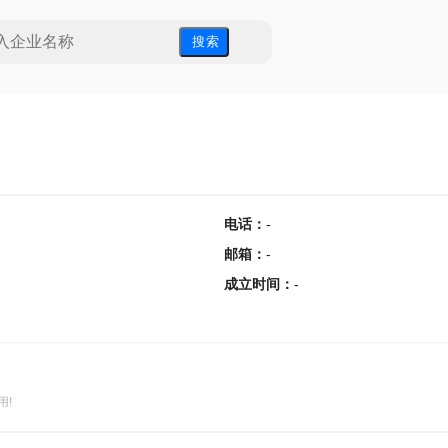
搜 索
电话
：
-
邮箱
：
-
成立时间
：
-
用!