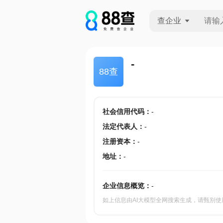
查企业
查企业
-
88查
查招投标
查产地
社会信用代码
：
-
法定代表人
：
-
注册资本
：
-
地址
：
-
企业信息概览：
-
如上信息由AI大模型全网搜索生成，请甄别使