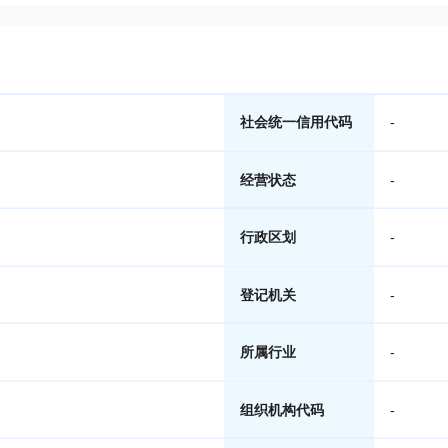
社会统一信用代码
-
经营状态
-
行政区划
-
登记机关
-
所属行业
-
组织机构代码
-