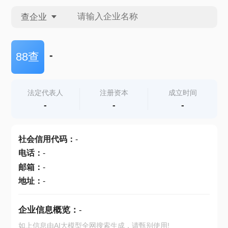
查企业
查企业
-
88查
查招投标
法定代表人
注册资本
成立时间
-
-
-
查产地
社会信用代码
：
-
电话
：
-
邮箱
：
-
地址
：
-
企业信息概览：
-
如上信息由AI大模型全网搜索生成，请甄别使用!