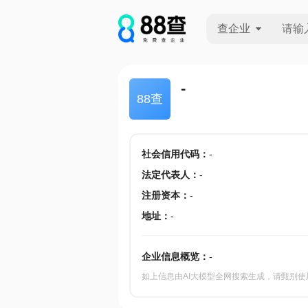
查企业
查企业
-
88查
查招投标
查产地
社会信用代码
：
-
法定代表人
：
-
注册资本
：
-
地址
：
-
企业信息概览：
-
如上信息由AI大模型全网搜索生成，请甄别使