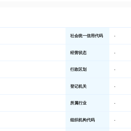
社会统一信用代码
-
经营状态
-
行政区划
-
登记机关
-
所属行业
-
组织机构代码
-