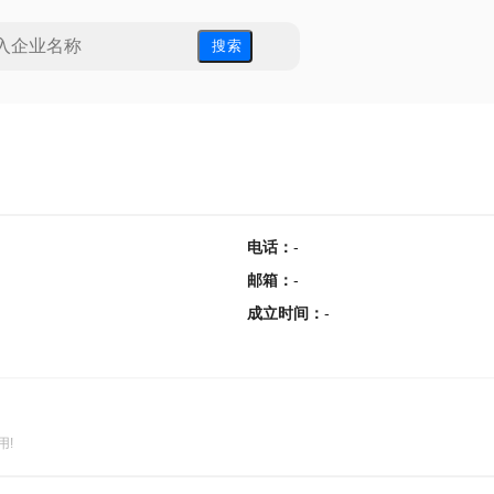
搜 索
电话
：
-
邮箱
：
-
成立时间
：
-
用!