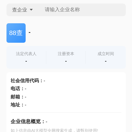
查企业
查企业
-
88查
查招投标
法定代表人
注册资本
成立时间
-
-
-
查产地
社会信用代码
：
-
电话
：
-
邮箱
：
-
地址
：
-
企业信息概览：
-
如上信息由AI大模型全网搜索生成，请甄别使用!