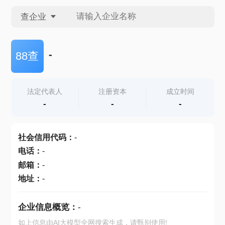
查企业
查企业
-
88查
查招投标
法定代表人
注册资本
成立时间
-
-
-
查产地
社会信用代码
：
-
电话
：
-
邮箱
：
-
地址
：
-
企业信息概览：
-
如上信息由AI大模型全网搜索生成，请甄别使用!