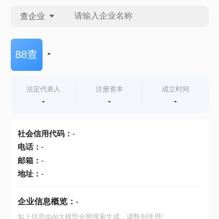
查企业
查企业
-
88查
查招投标
法定代表人
注册资本
成立时间
-
-
-
查产地
社会信用代码
：
-
电话
：
-
邮箱
：
-
地址
：
-
企业信息概览：
-
如上信息由AI大模型全网搜索生成，请甄别使用!