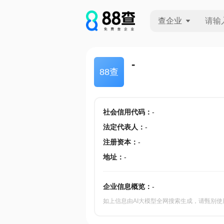
查企业
查企业
-
88查
查招投标
查产地
社会信用代码
：
-
法定代表人
：
-
注册资本
：
-
地址
：
-
企业信息概览：
-
如上信息由AI大模型全网搜索生成，请甄别使