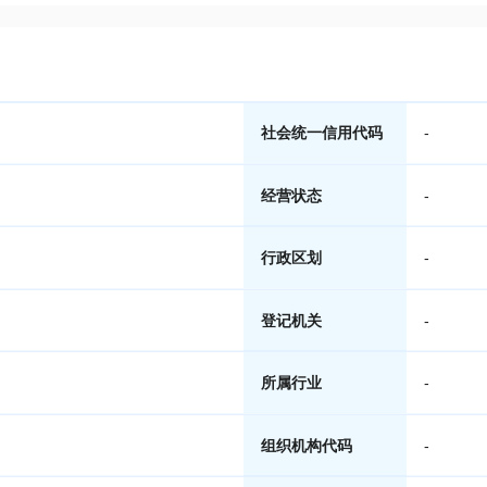
社会统一信用代码
-
经营状态
-
行政区划
-
登记机关
-
所属行业
-
组织机构代码
-