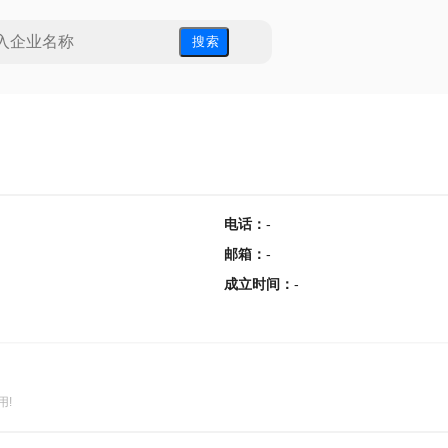
搜 索
电话
：
-
邮箱
：
-
成立时间
：
-
用!