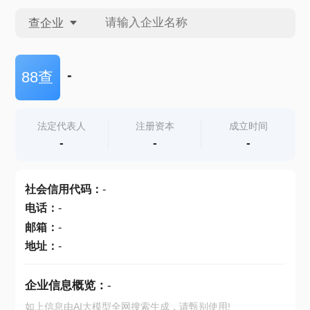
查企业
查企业
-
88查
查招投标
法定代表人
注册资本
成立时间
-
-
-
查产地
社会信用代码
：
-
电话
：
-
邮箱
：
-
地址
：
-
企业信息概览：
-
如上信息由AI大模型全网搜索生成，请甄别使用!