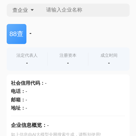
查企业
查企业
-
88查
查招投标
法定代表人
注册资本
成立时间
-
-
-
查产地
社会信用代码
：
-
电话
：
-
邮箱
：
-
地址
：
-
企业信息概览：
-
如上信息由AI大模型全网搜索生成，请甄别使用!