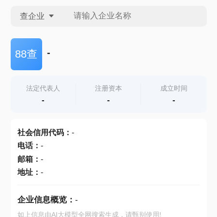
查企业
查企业
-
88查
查招投标
法定代表人
注册资本
成立时间
-
-
-
查产地
社会信用代码
：
-
电话
：
-
邮箱
：
-
地址
：
-
企业信息概览：
-
如上信息由AI大模型全网搜索生成，请甄别使用!