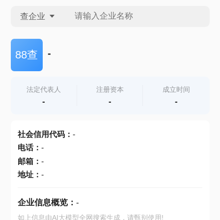
查企业
查企业
-
88查
查招投标
法定代表人
注册资本
成立时间
-
-
-
查产地
社会信用代码
：
-
电话
：
-
邮箱
：
-
地址
：
-
企业信息概览：
-
如上信息由AI大模型全网搜索生成，请甄别使用!