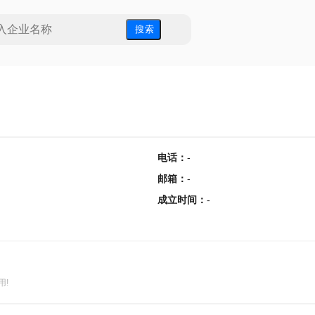
搜 索
电话
：
-
邮箱
：
-
成立时间
：
-
用!