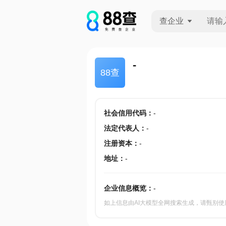
查企业
查企业
-
88查
查招投标
查产地
社会信用代码
：
-
法定代表人
：
-
注册资本
：
-
地址
：
-
企业信息概览：
-
如上信息由AI大模型全网搜索生成，请甄别使