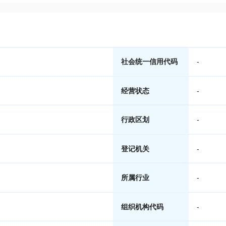
社会统一信用代码
-
经营状态
-
行政区划
-
登记机关
-
所属行业
-
组织机构代码
-