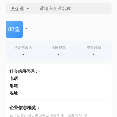
查企业
查企业
-
88查
查招投标
法定代表人
注册资本
成立时间
-
-
-
查产地
社会信用代码
：
-
电话
：
-
邮箱
：
-
地址
：
-
企业信息概览：
-
如上信息由AI大模型全网搜索生成，请甄别使用!