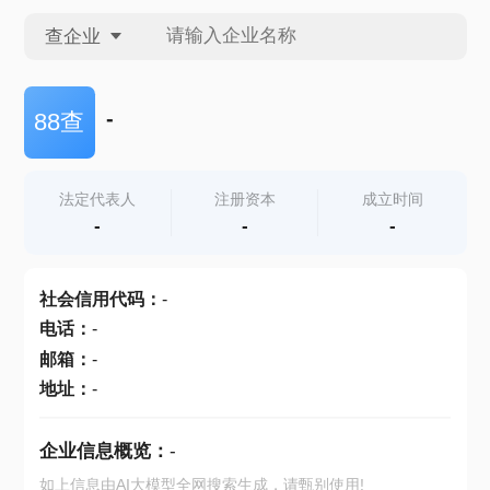
查企业
查企业
-
88查
查招投标
法定代表人
注册资本
成立时间
-
-
-
查产地
社会信用代码
：
-
电话
：
-
邮箱
：
-
地址
：
-
企业信息概览：
-
如上信息由AI大模型全网搜索生成，请甄别使用!