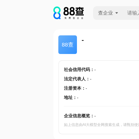
查企业
查企业
-
88查
查招投标
查产地
社会信用代码
：
-
法定代表人
：
-
注册资本
：
-
地址
：
-
企业信息概览：
-
如上信息由AI大模型全网搜索生成，请甄别使