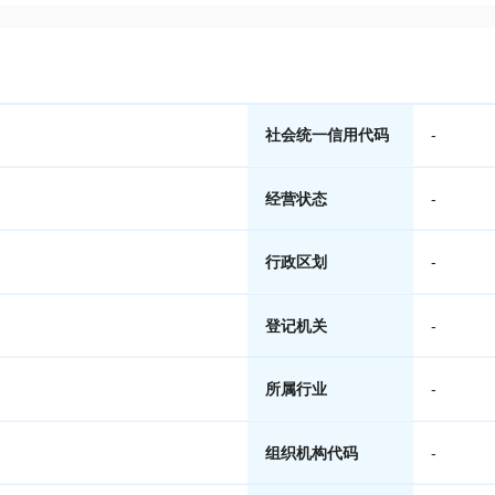
社会统一信用代码
-
经营状态
-
行政区划
-
登记机关
-
所属行业
-
组织机构代码
-