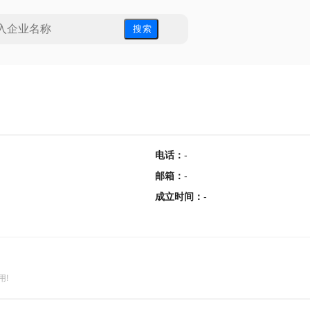
搜 索
电话
：
-
邮箱
：
-
成立时间
：
-
用!