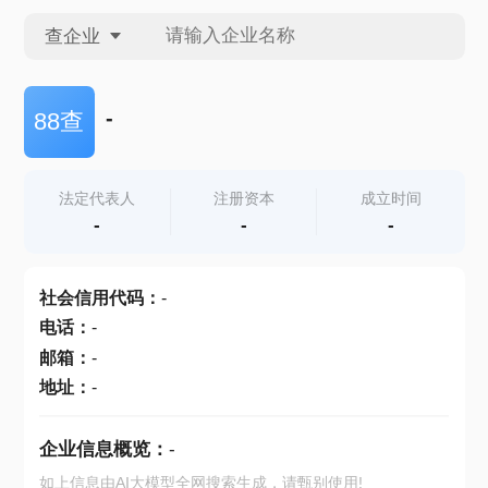
查企业
查企业
-
88查
查招投标
法定代表人
注册资本
成立时间
-
-
-
查产地
社会信用代码
：
-
电话
：
-
邮箱
：
-
地址
：
-
企业信息概览：
-
如上信息由AI大模型全网搜索生成，请甄别使用!