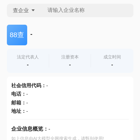
查企业
查企业
-
88查
查招投标
法定代表人
注册资本
成立时间
-
-
-
查产地
社会信用代码
：
-
电话
：
-
邮箱
：
-
地址
：
-
企业信息概览：
-
如上信息由AI大模型全网搜索生成，请甄别使用!