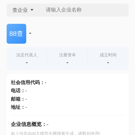
查企业
查企业
-
88查
查招投标
法定代表人
注册资本
成立时间
-
-
-
查产地
社会信用代码
：
-
电话
：
-
邮箱
：
-
地址
：
-
企业信息概览：
-
如上信息由AI大模型全网搜索生成，请甄别使用!