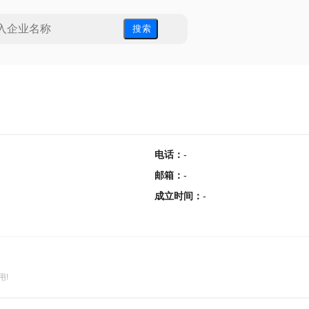
搜 索
电话
：
-
邮箱
：
-
成立时间
：
-
用!