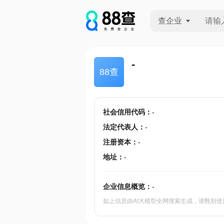
查企业
查企业
-
88查
查招投标
查产地
社会信用代码
：
-
法定代表人
：
-
注册资本
：
-
地址
：
-
企业信息概览：
-
如上信息由AI大模型全网搜索生成，请甄别使