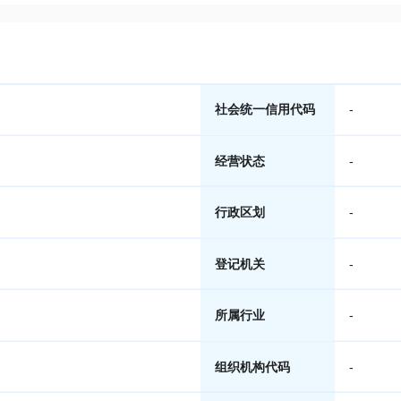
社会统一信用代码
-
经营状态
-
行政区划
-
登记机关
-
所属行业
-
组织机构代码
-