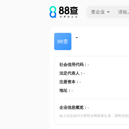
查企业
查企业
-
88查
查招投标
查产地
社会信用代码
：
-
法定代表人
：
-
注册资本
：
-
地址
：
-
企业信息概览：
-
如上信息由AI大模型全网搜索生成，请甄别使