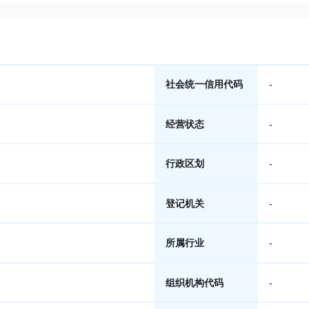
社会统一信用代码
-
经营状态
-
行政区划
-
登记机关
-
所属行业
-
组织机构代码
-