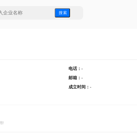
搜 索
电话
：
-
邮箱
：
-
成立时间
：
-
用!