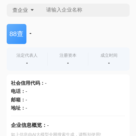
查企业
查企业
-
88查
查招投标
法定代表人
注册资本
成立时间
-
-
-
查产地
社会信用代码
：
-
电话
：
-
邮箱
：
-
地址
：
-
企业信息概览：
-
如上信息由AI大模型全网搜索生成，请甄别使用!