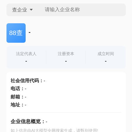
查企业
查企业
-
88查
查招投标
法定代表人
注册资本
成立时间
-
-
-
查产地
社会信用代码
：
-
电话
：
-
邮箱
：
-
地址
：
-
企业信息概览：
-
如上信息由AI大模型全网搜索生成，请甄别使用!