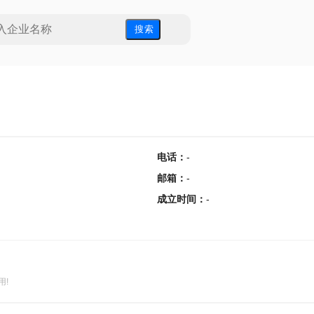
搜 索
电话
：
-
邮箱
：
-
成立时间
：
-
用!