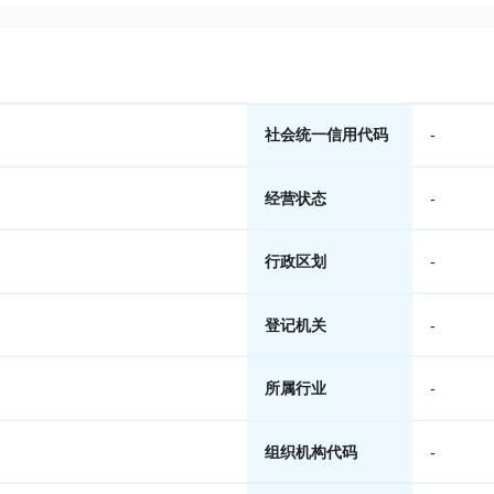
社会统一信用代码
-
经营状态
-
行政区划
-
登记机关
-
所属行业
-
组织机构代码
-