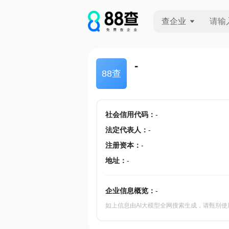
查企业
查企业
-
88查
查招投标
查产地
社会信用代码
：
-
法定代表人
：
-
注册资本
：
-
地址
：
-
企业信息概览：
-
如上信息由AI大模型全网搜索生成，请甄别使