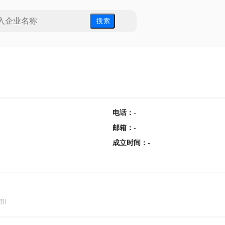
搜 索
电话
：
-
邮箱
：
-
成立时间
：
-
用!