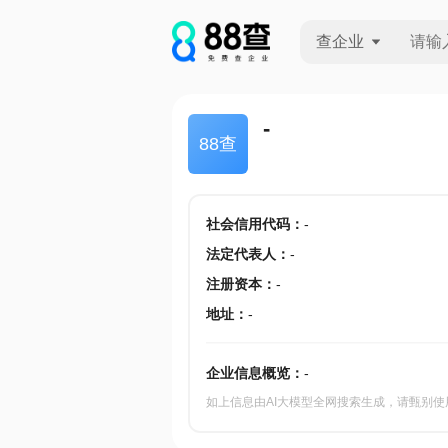
查企业
查企业
-
88查
查招投标
查产地
社会信用代码
：
-
法定代表人
：
-
注册资本
：
-
地址
：
-
企业信息概览：
-
如上信息由AI大模型全网搜索生成，请甄别使