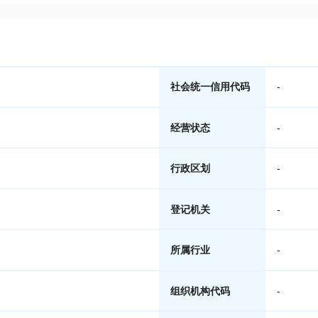
社会统一信用代码
-
经营状态
-
行政区划
-
登记机关
-
所属行业
-
组织机构代码
-