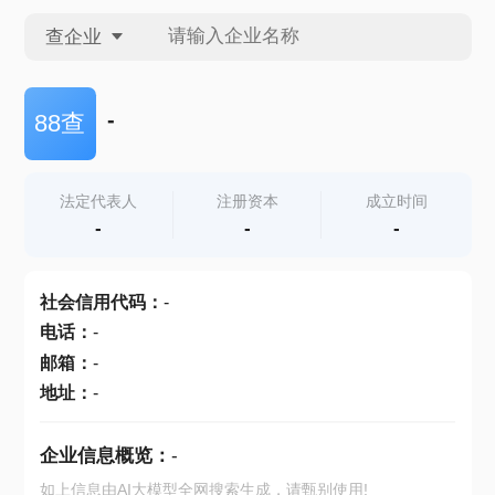
查企业
查企业
-
88查
查招投标
法定代表人
注册资本
成立时间
-
-
-
查产地
社会信用代码
：
-
电话
：
-
邮箱
：
-
地址
：
-
企业信息概览：
-
如上信息由AI大模型全网搜索生成，请甄别使用!