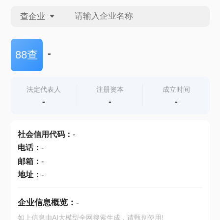
查企业
查企业
-
88查
查招投标
法定代表人
注册资本
成立时间
-
-
-
查产地
社会信用代码
：
-
电话
：
-
邮箱
：
-
地址
：
-
企业信息概览：
-
如上信息由AI大模型全网搜索生成，请甄别使用!