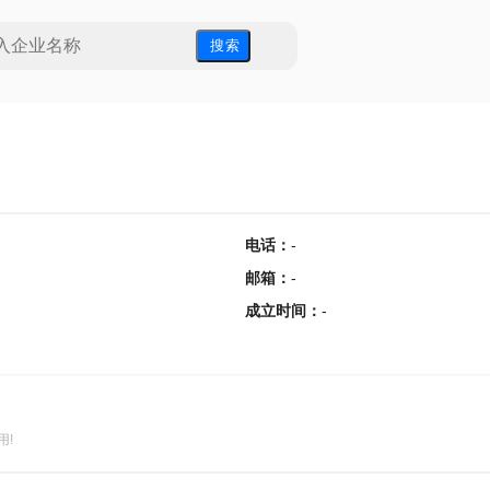
搜 索
电话
：
-
邮箱
：
-
成立时间
：
-
用!