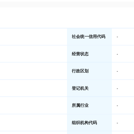
社会统一信用代码
-
经营状态
-
行政区划
-
登记机关
-
所属行业
-
组织机构代码
-