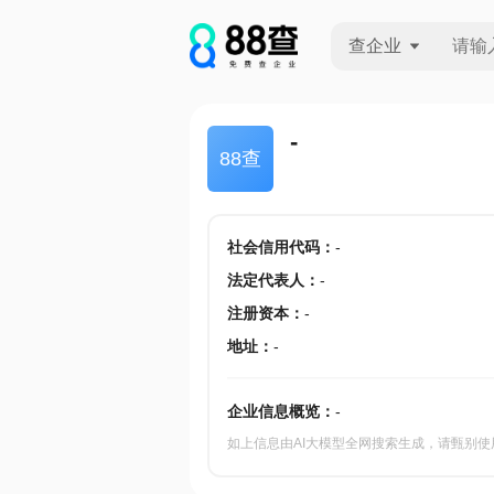
查企业
查企业
-
88查
查招投标
查产地
社会信用代码
：
-
法定代表人
：
-
注册资本
：
-
地址
：
-
企业信息概览：
-
如上信息由AI大模型全网搜索生成，请甄别使