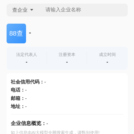
查企业
查企业
-
88查
查招投标
法定代表人
注册资本
成立时间
-
-
-
查产地
社会信用代码
：
-
电话
：
-
邮箱
：
-
地址
：
-
企业信息概览：
-
如上信息由AI大模型全网搜索生成，请甄别使用!