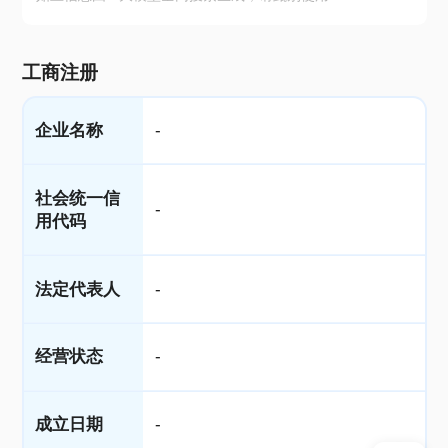
工商注册
企业名称
-
社会统一信
-
用代码
法定代表人
-
经营状态
-
成立日期
-